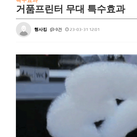
특수효과
거품프린터 무대 특수효과
행사킹
23-03-31 12:01
0건