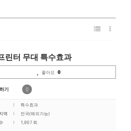
프린터 무대 특수효과
0
좋아요
하기
|
특수효과
지역
|
전국(해외가능)
수
|
1,807 회