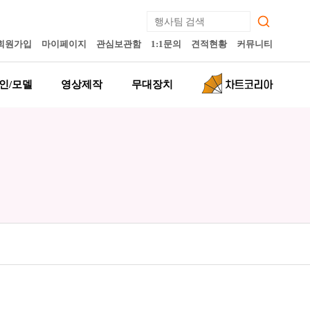
회원가입
마이페이지
관심보관함
1:1문의
견적현황
커뮤니티
인/모델
영상제작
무대장치