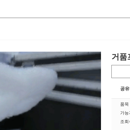
거품
공유
품목
가능
조회