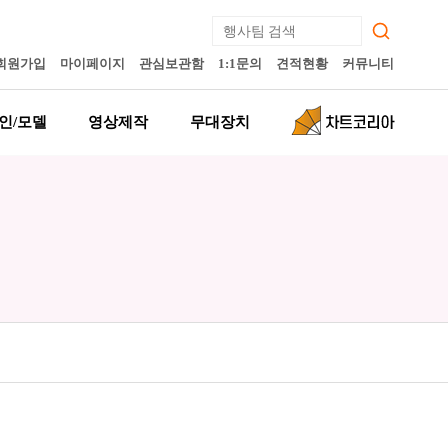
회원가입
마이페이지
관심보관함
1:1문의
견적현황
커뮤니티
인/모델
영상제작
무대장치