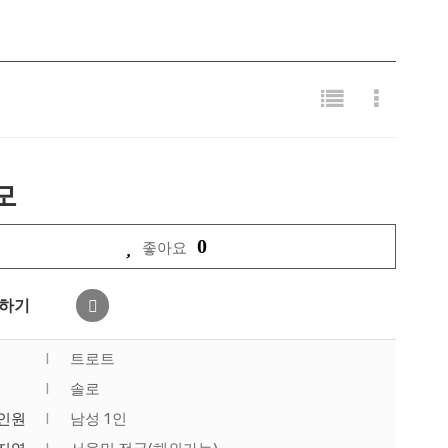
모
0
좋아요
하기
|
트로트
|
솔로
인원
|
남성 1인