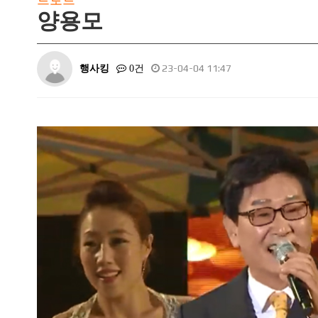
트로트
양용모
행사킹
23-04-04 11:47
0건