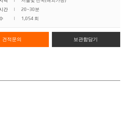
지역
|
서울및 전국(해외가능)
시간
|
20~30분
수
|
1,054 회
견적문의
보관함담기