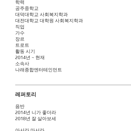
학력
공주중학교
대덕대학교 사회복지학과
대전대학교 대학원 사회복지학과
직업
가수
장르
트로트
활동 시기
2014년 ~ 현재
소속사
나래종합엔터테인먼트
레퍼토리
음반
2014년 니가 좋더라
2018년 잘 살아보세
아서라 마서라