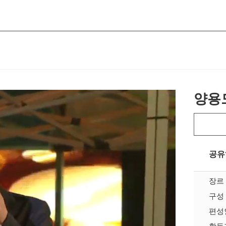
양용
공유
장르
구성
편성