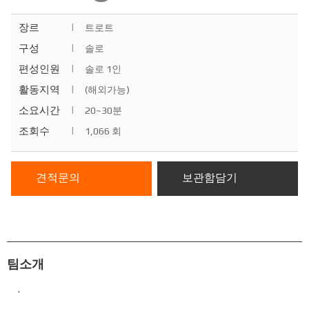
장르
|
트로트
구성
|
솔로
편성인원
|
솔로 1인
활동지역
|
(해외가능)
소요시간
|
20~30분
조회수
|
1,066 회
견적문의
보관함담기
팀소개
.