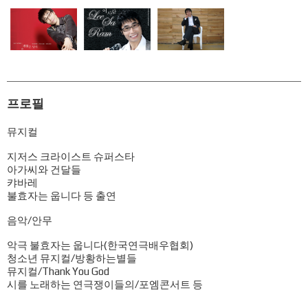
프로필
뮤지컬
지저스 크라이스트 슈퍼스타
아가씨와 건달들
캬바레
불효자는 웁니다 등 출연
음악/안무
악극 불효자는 웁니다(한국연극배우협회)
청소년 뮤지컬/방황하는별들
뮤지컬/Thank You God
시를 노래하는 연극쟁이들의/포엠콘서트 등