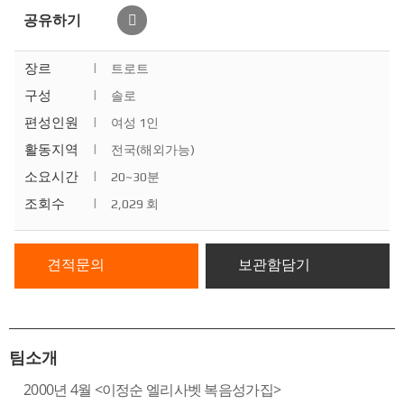
공유하기
장르
|
트로트
구성
|
솔로
편성인원
|
여성 1인
활동지역
|
전국(해외가능)
소요시간
|
20~30분
조회수
|
2,029 회
견적문의
보관함담기
팀소개
2000년 4월 <이정순 엘리사벳 복음성가집>