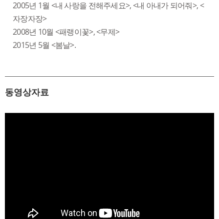
2005년 1월 <내 사랑을 전해주세요>, <내 아내가 되어줘>, <
자장자장>
2008년 10월 <패랭이꽃>, <무제>
2015년 5월 <봄날>.
동영상자료