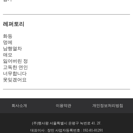
레퍼토리
화등
멍에
남행열차
애모
잃어버린 정
고독한 연인
너무합니다
못잊겠어요
회사소개
이용약관
개인정보처리방침
(주)행사왕 서울특별시 은평구 녹번로 41. 2F.
대표이사 : 장민 사업자등록번호 : 192-81-01291