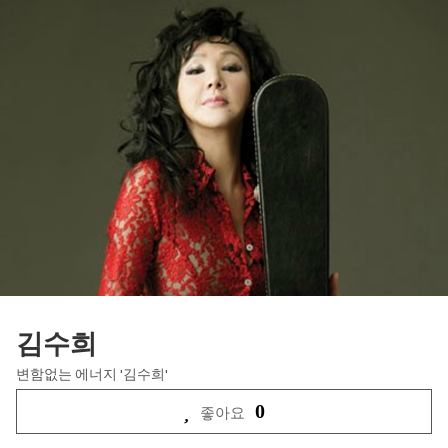
김수희
변함없는 에너지 '김수희'
0
좋아요