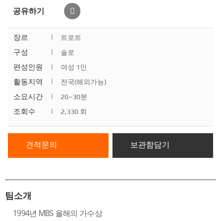
공유하기
장르
|
트로트
구성
|
솔로
편성인원
|
여성 1인
활동지역
|
전국(해외가능)
소요시간
|
20~30분
조회수
|
2,330 회
견적문의
보관함담기
팀소개
1994년 MBS 올해의 가수상