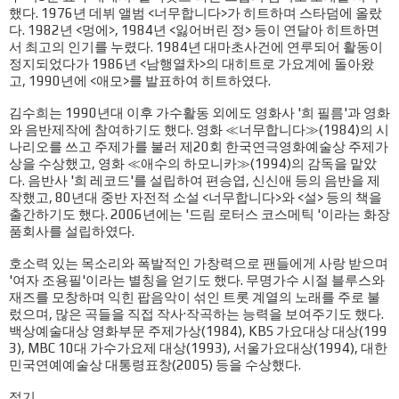
했다. 1976년 데뷔 앨범 <너무합니다>가 히트하며 스타덤에 올랐
다. 1982년 <멍에>, 1984년 <잃어버린 정> 등이 연달아 히트하면
서 최고의 인기를 누렸다. 1984년 대마초사건에 연루되어 활동이
정지되었다가 1986년 <남행열차>의 대히트로 가요계에 돌아왔
고, 1990년에 <애모>를 발표하여 히트하였다.
김수희는 1990년대 이후 가수활동 외에도 영화사 '희 필름'과 영화
와 음반제작에 참여하기도 했다. 영화 ≪너무합니다≫(1984)의 시
나리오를 쓰고 주제가를 불러 제20회 한국연극영화예술상 주제가
상을 수상했고, 영화 ≪애수의 하모니카≫(1994)의 감독을 맡았
다. 음반사 '희 레코드'를 설립하여 편승엽, 신신애 등의 음반을 제
작했고, 80년대 중반 자전적 소설 <너무합니다>와 <설> 등의 책을
출간하기도 했다. 2006년에는 '드림 로터스 코스메틱 '이라는 화장
품회사를 설립하였다.
호소력 있는 목소리와 폭발적인 가창력으로 팬들에게 사랑 받으며
'여자 조용필'이라는 별칭을 얻기도 했다. 무명가수 시절 블루스와
재즈를 모창하며 익힌 팝음악이 섞인 트롯 계열의 노래를 주로 불
렀으며, 많은 곡들을 직접 작사·작곡하는 능력을 보여주기도 했다.
백상예술대상 영화부문 주제가상(1984), KBS 가요대상 대상(199
3), MBC 10대 가수가요제 대상(1993), 서울가요대상(1994), 대한
민국연예예술상 대통령표창(2005) 등을 수상했다.
접기