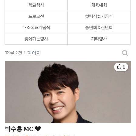
학교행사
체육대회
프로모션
컷팅식＆기공식
개소식＆기념식
송년회＆신년회
찾아가는행사
기타행사
Total 2건
1 페이지
1
박수홍 MC