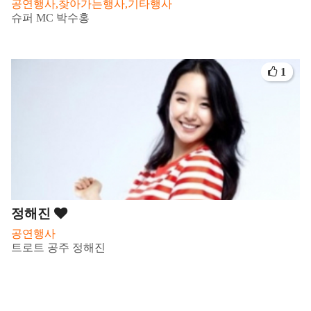
공연행사,찾아가는행사,기타행사
슈퍼 MC 박수홍
1
정해진
공연행사
트로트 공주 정해진