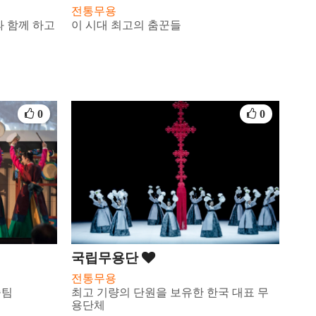
전통무용
 함께 하고
이 시대 최고의 춤꾼들
0
0
국립무용단
전통무용
술팀
최고 기량의 단원을 보유한 한국 대표 무
용단체