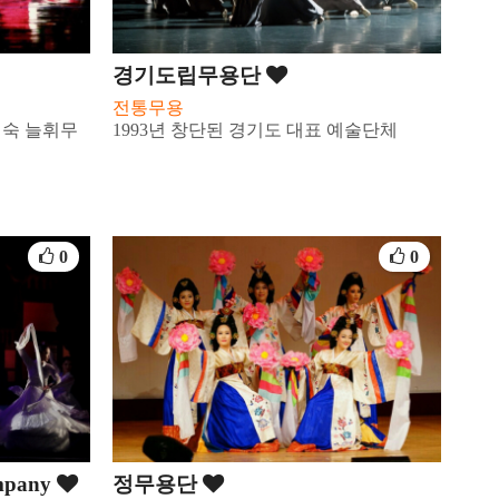
경기도립무용단
전통무용
숙 늘휘무
1993년 창단된 경기도 대표 예술단체
0
0
mpany
정무용단