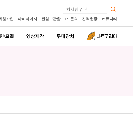
회원가입
마이페이지
관심보관함
1:1문의
견적현황
커뮤니티
인/모델
영상제작
무대장치