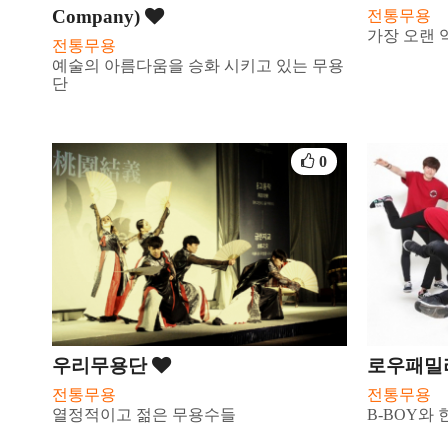
Company)
전통무용
가장 오랜 
전통무용
예술의 아름다움을 승화 시키고 있는 무용
단
0
우리무용단
로우패밀
전통무용
전통무용
열정적이고 젊은 무용수들
B-BOY와