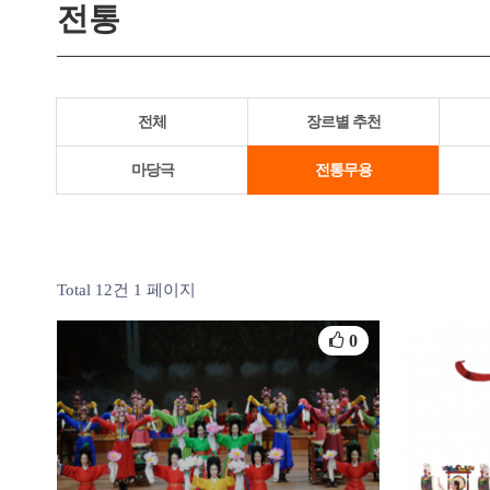
전통
전체
장르별 추천
마당극
전통무용
Total 12건
1 페이지
0