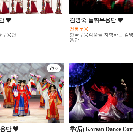
단
김명숙 늘휘무용단
전통무용
비슬무용단
한국무용작품을 지향하는 김명
용단
0
무용단
후(后) Korean Dance Co