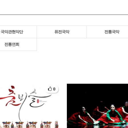
국악관현악단
퓨전국악
전통국악
전통연희
0