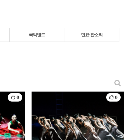
국악밴드
민요·판소리
0
0