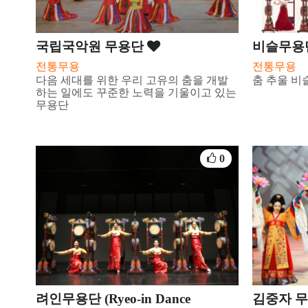
국립국악원 무용단
비슬무용
전통무용
전통무용
다음 세대를 위한 우리 고유의 춤을 개발
춤 추울 
하는 일에도 꾸준한 노력을 기울이고 있는
무용단
0
려인무용단 (Ryeo-in Dance
김중자 